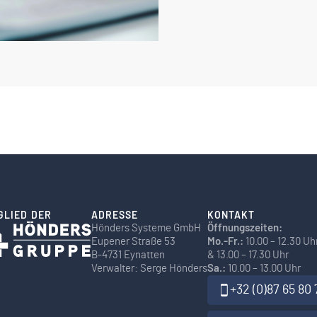
GLIED DER
ADRESSE
KONTAKT
Hönders Systeme GmbH
Öffnungszeiten:
Eupener Straße 53
Mo.-Fr.:
10.00 – 12.30 Uh
B-4731 Eynatten
& 13.00 – 17.30 Uhr
Verwalter: Serge Hönders
Sa.:
10.00 – 13.00 Uhr
+32 (0)87 65 80 