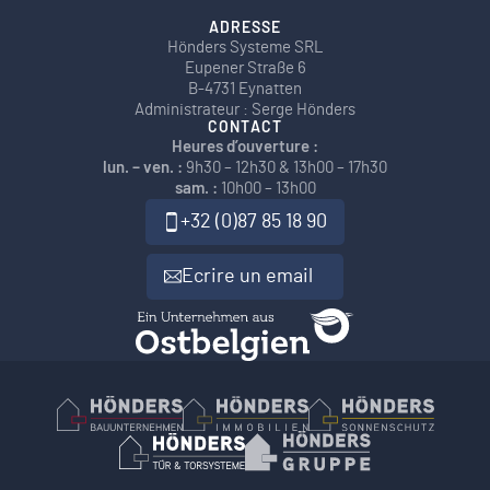
ADRESSE
Hönders Systeme SRL
Eupener Straße 6
B-4731 Eynatten
Administrateur : Serge Hönders
CONTACT
Heures d’ouverture :
lun. – ven. :
9h30 – 12h30 & 13h00 – 17h30
sam. :
10h00 – 13h00
+32 (0)87 85 18 90
Ecrire un email
Hönders Bauunternehmen
Hoenders Immobilien
Hönders Son
Hönders Tür- und Torsysteme
Hoenders Gruppe